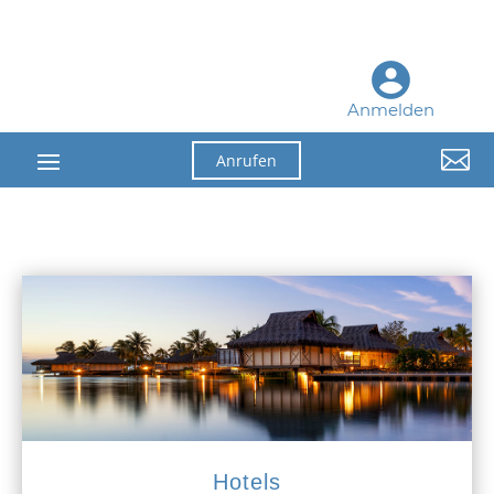
Anmelden

Anrufen
Hotels